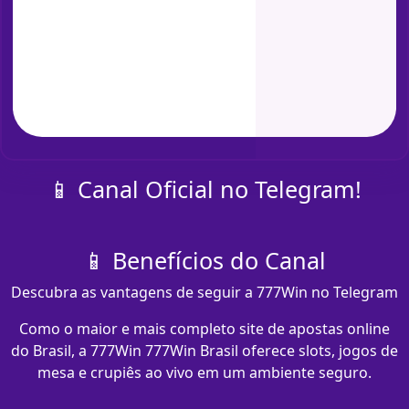
📱 Canal Oficial no Telegram!
📱 Benefícios do Canal
Descubra as vantagens de seguir a 777Win no Telegram
Como o maior e mais completo site de apostas online
do Brasil, a 777Win 777Win Brasil oferece slots, jogos de
mesa e crupiês ao vivo em um ambiente seguro.