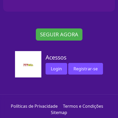
SEGUIR AGORA
Acessos
Login
Registrar-se
Políticas de Privacidade
Termos e Condições
Sitemap