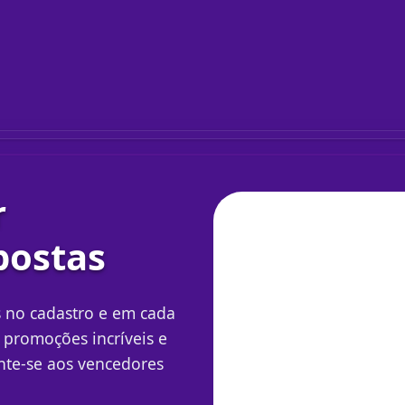
r
postas
 no cadastro e em cada
 promoções incríveis e
unte-se aos vencedores