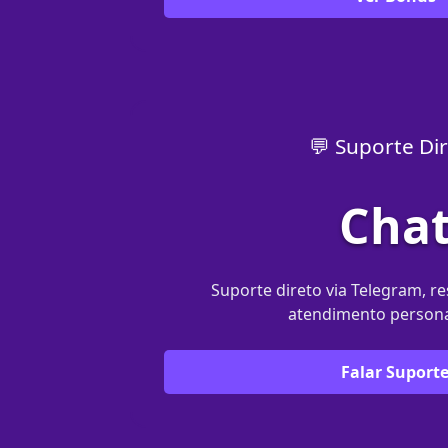
💬 Suporte Di
Cha
Suporte direto via Telegram, r
atendimento persona
Falar Suport