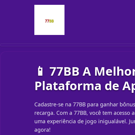
📱 77BB A Melho
Plataforma de A
Cadastre-se na 77BB para ganhar bônus
recarga. Com a 77BB, você tem acesso a
uma experiência de jogo inigualável. J
agora!