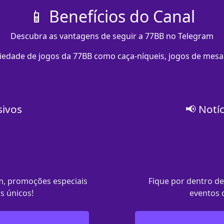
📱 Benefícios do Canal
Descubra as vantagens de seguir a 77BB no Telegram
ade de jogos da 77BB como caça-níqueis, jogos de mesa, 
sivos
📢 Notí
m, promoções especiais
Fique por dentro d
s únicos!
eventos 