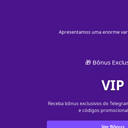
Apresentamos uma enorme varied
🎁 Bônus Exclu
VIP
Receba bônus exclusivos do Telegra
e códigos promocionai
Ver Bônus