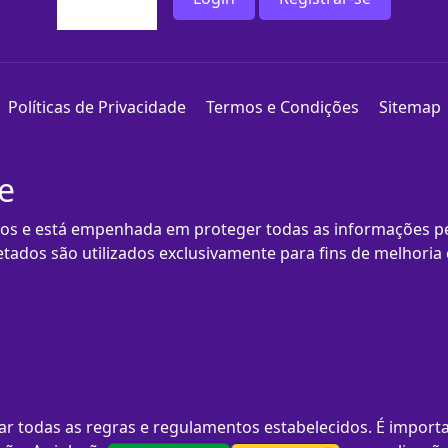
Políticas de Privacidade
Termos e Condições
Sitemap
de
rios e está empenhada em proteger todas as informações p
tados são utilizados exclusivamente para fins de melhoria
 todas as regras e regulamentos estabelecidos. É importa