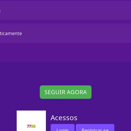
a
aticamente
SEGUIR AGORA
Acessos
Login
Registrar-se