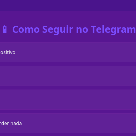
📱 Como Seguir no Telegram
ositivo
erder nada