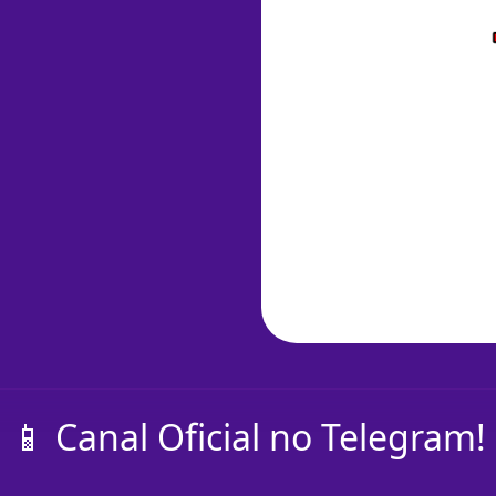
📱 Canal Oficial no Telegram!