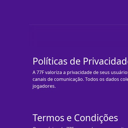
Políticas de Privacida
A 77F valoriza a privacidade de seus usuár
canais de comunicação. Todos os dados cole
jogadores.
Termos e Condições