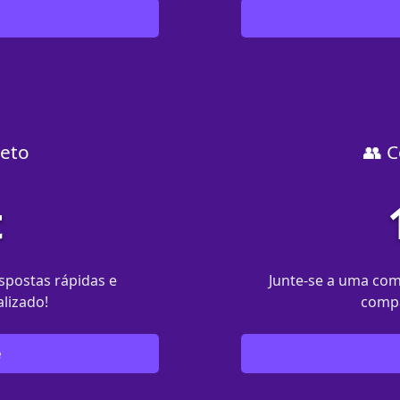
reto
👥 
t
espostas rápidas e
Junte-se a uma com
lizado!
compa
e