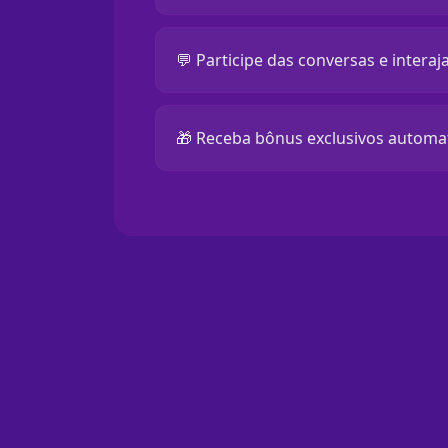
💬 Participe das conversas e interaj
🎁 Receba bônus exclusivos autom