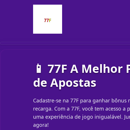
📱 77F A Melhor 
de Apostas
Cadastre-se na 77F para ganhar bônus 
recarga. Com a 77F, você tem acesso a p
uma experiência de jogo inigualável. J
agora!