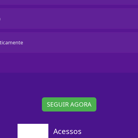
a
aticamente
SEGUIR AGORA
Acessos