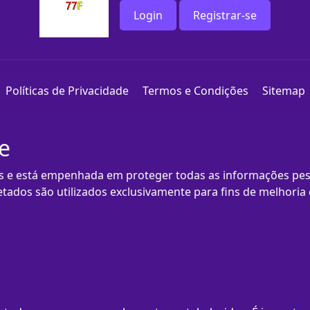
Login
Registrar-se
Políticas de Privacidade
Termos e Condições
Sitemap
de
ios e está empenhada em proteger todas as informações pe
tados são utilizados exclusivamente para fins de melhoria