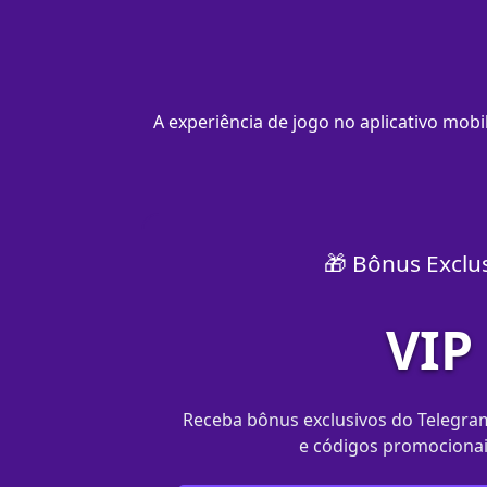
A experiência de jogo no aplicativo mob
🎁 Bônus Exclu
VIP
Receba bônus exclusivos do Telegra
e códigos promocionai