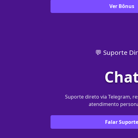
Ver Bônus
💬 Suporte Di
Cha
Suporte direto via Telegram, r
atendimento persona
Falar Suport