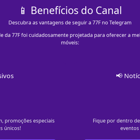
📱 Benefícios do Canal
Descubra as vantagens de seguir a 77F no Telegram
ile da 77F foi cuidadosamente projetada para oferecer a mel
móveis:
sivos
📢 Notí
m, promoções especiais
Fique por dentro d
s únicos!
eventos