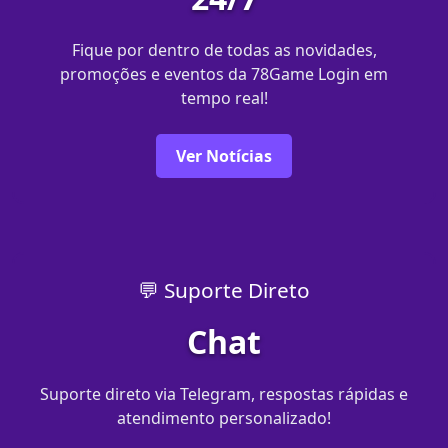
Fique por dentro de todas as novidades,
promoções e eventos da 78Game Login em
tempo real!
Ver Notícias
💬 Suporte Direto
Chat
Suporte direto via Telegram, respostas rápidas e
atendimento personalizado!