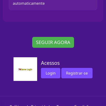
automaticamente
SEGUIR AGORA
Acessos
Login
Registrar-se