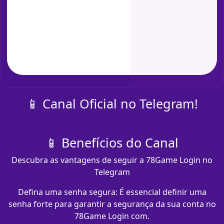
📱 Canal Oficial no Telegram!
📱 Benefícios do Canal
Descubra as vantagens de seguir a 78Game Login no
Telegram
Defina uma senha segura: É essencial definir uma
senha forte para garantir a segurança da sua conta no
78Game Login com​.