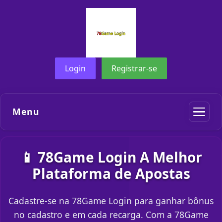
Login
Registrar-se
Menu
📱 78Game Login A Melhor
Plataforma de Apostas
Cadastre-se na 78Game Login para ganhar bônus
no cadastro e em cada recarga. Com a 78Game