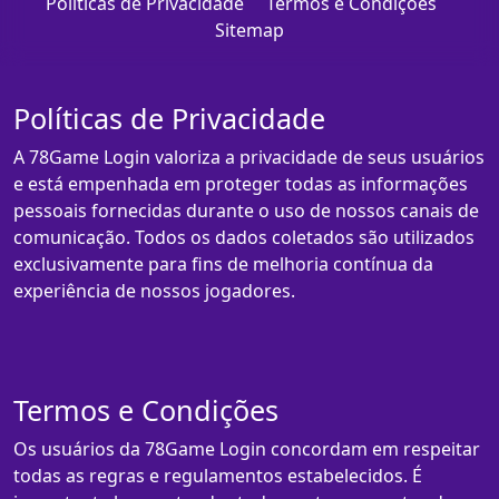
Políticas de Privacidade
Termos e Condições
Sitemap
Políticas de Privacidade
A 78Game Login valoriza a privacidade de seus usuários
e está empenhada em proteger todas as informações
pessoais fornecidas durante o uso de nossos canais de
comunicação. Todos os dados coletados são utilizados
exclusivamente para fins de melhoria contínua da
experiência de nossos jogadores.
Termos e Condições
Os usuários da 78Game Login concordam em respeitar
todas as regras e regulamentos estabelecidos. É