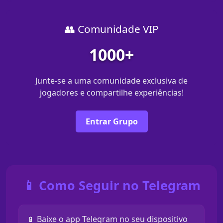
👥 Comunidade VIP
1000+
Junte-se a uma comunidade exclusiva de
jogadores e compartilhe experiências!
Entrar Grupo
📱 Como Seguir no Telegram
📱 Baixe o app Telegram no seu dispositivo