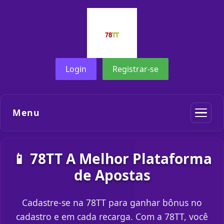
Login
Registrar-se
Menu
📱 78TT A Melhor Plataforma
de Apostas
Cadastre-se na 78TT para ganhar bônus no
cadastro e em cada recarga. Com a 78TT, você