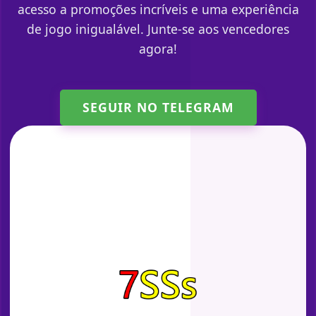
acesso a promoções incríveis e uma experiência
de jogo inigualável. Junte-se aos vencedores
agora!
SEGUIR NO TELEGRAM