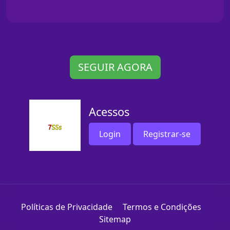
SEGUIR AGORA
Acessos
Login
Registrar-se
Políticas de Privacidade
Termos e Condições
Sitemap