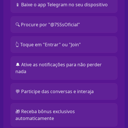
📱 Baixe o app Telegram no seu dispositivo
🔍 Procure por "@7SSsOficial"
👆 Toque em "Entrar" ou "Join"
🔔 Ative as notificações para não perder
nada
💬 Participe das conversas e interaja
🎁 Receba bônus exclusivos
automaticamente