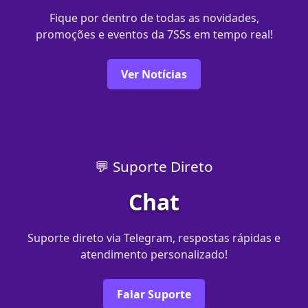
Fique por dentro de todas as novidades,
promoções e eventos da 7SSs em tempo real!
Ver Notícias
💬 Suporte Direto
Chat
Suporte direto via Telegram, respostas rápidas e
atendimento personalizado!
Falar Suporte