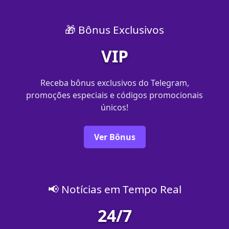
🎁 Bônus Exclusivos
VIP
Receba bônus exclusivos do Telegram,
promoções especiais e códigos promocionais
únicos!
Ver Bônus
📢 Notícias em Tempo Real
24/7