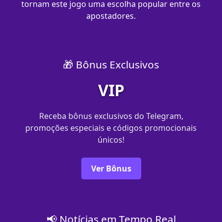
tornam este jogo uma escolha popular entre os
apostadores.
🎁 Bônus Exclusivos
VIP
Receba bônus exclusivos do Telegram,
promoções especiais e códigos promocionais
únicos!
Ver Bônus
📢 Notícias em Tempo Real