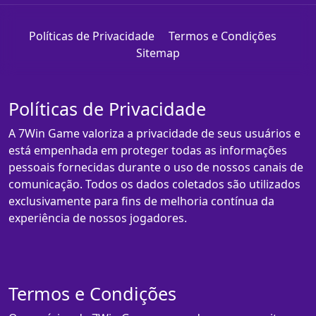
Políticas de Privacidade
Termos e Condições
Sitemap
Políticas de Privacidade
A 7Win Game valoriza a privacidade de seus usuários e
está empenhada em proteger todas as informações
pessoais fornecidas durante o uso de nossos canais de
comunicação. Todos os dados coletados são utilizados
exclusivamente para fins de melhoria contínua da
experiência de nossos jogadores.
Termos e Condições