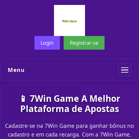
Login
Registrar-se
Menu
📱 7Win Game A Melhor
Plataforma de Apostas
Cadastre-se na 7Win Game para ganhar bônus no
cadastro e em cada recarga. Com a 7Win Game,