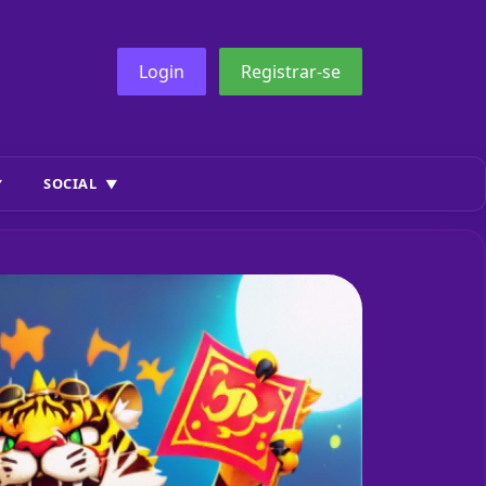
Login
Registrar-se
SOCIAL