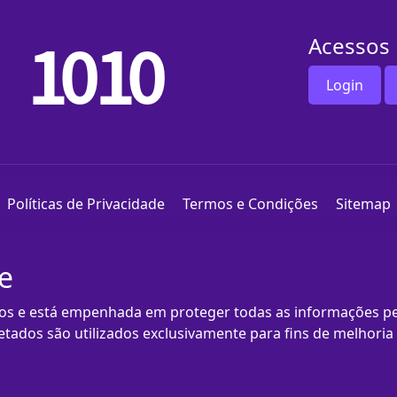
Acessos
Login
Políticas de Privacidade
Termos e Condições
Sitemap
de
rios e está empenhada em proteger todas as informações p
etados são utilizados exclusivamente para fins de melhoria