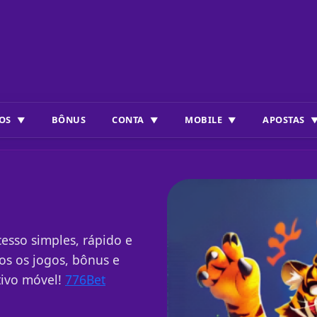
OS
BÔNUS
CONTA
MOBILE
APOSTAS
esso simples, rápido e
os os jogos, bônus e
tivo móvel!
776Bet