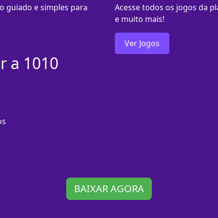
o guiado e simples para
Acesse todos os jogos da pl
e muito mais!
Ver Jogos
r a 1010
os
BAIXAR AGORA