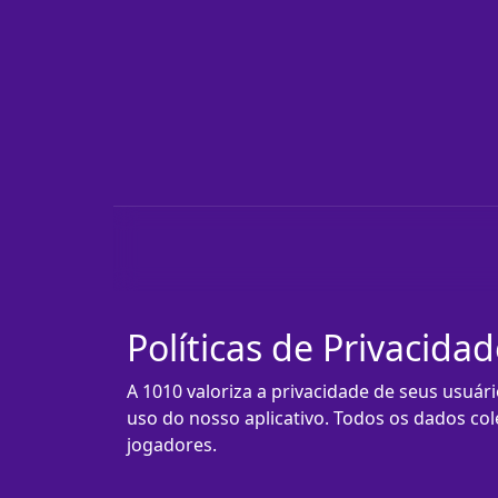
Políticas de Privacida
A 1010 valoriza a privacidade de seus usuá
uso do nosso aplicativo. Todos os dados col
jogadores.