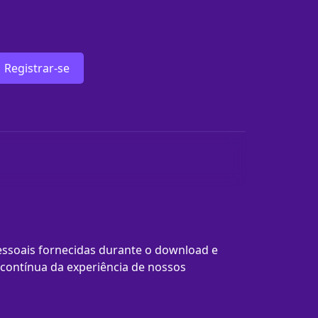
Registrar-se
essoais fornecidas durante o download e
 contínua da experiência de nossos