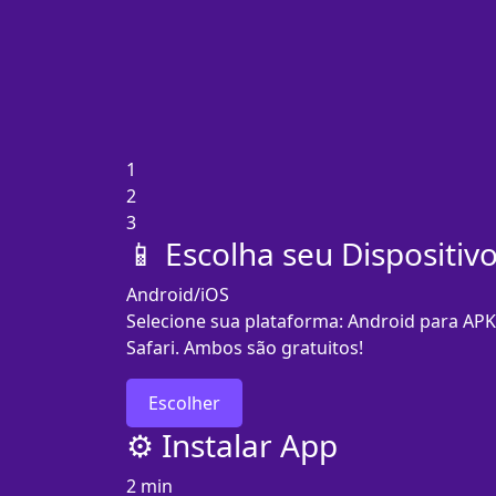
1
2
3
📱 Escolha seu Dispositiv
Android/iOS
Selecione sua plataforma: Android para APK
Safari. Ambos são gratuitos!
Escolher
⚙️ Instalar App
2 min