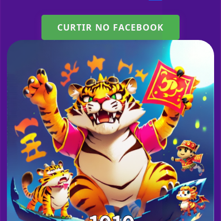
CURTIR NO FACEBOOK