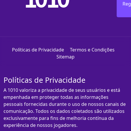
Reg
Políticas de Privacidade
Termos e Condições
Sitemap
Políticas de Privacidade
A 1010 valoriza a privacidade de seus usuários e está
empenhada em proteger todas as informações
pessoais fornecidas durante o uso de nossos canais de
comunicação. Todos os dados coletados são utilizados
exclusivamente para fins de melhoria contínua da
experiência de nossos jogadores.